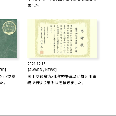
ました。
2021.12.15
ARD】
【AWARD / NEWS】
業・小規模
国土交通省九州地方整備局武雄河川事
た。
務所様より感謝状を頂きました。