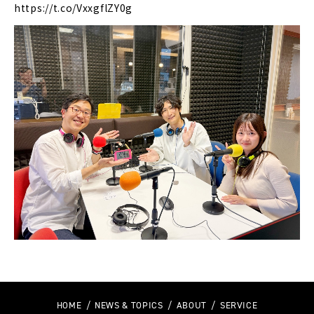
https://t.co/VxxgflZY0g
HOME
NEWS & TOPICS
ABOUT
SERVICE